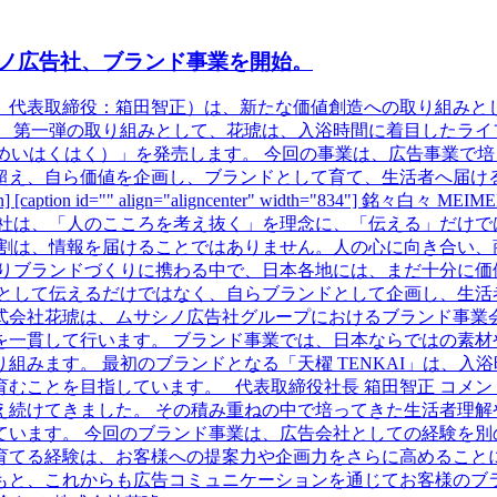
ノ広告社、ブランド事業を開始。
、代表取締役：箱田智正）は、新たな価値創造への取り組みと
 第一弾の取り組みとして、花琥は、入浴時間に着目したライフ
U（めいめいはくはく）」を発売します。 今回の事業は、広告事
を企画し、ブランドとして育て、生活者へ届けることに挑戦します。 [cap
caption id="" align="aligncenter" width="834"] 銘
告社は、「人のこころを考え抜く」を理念に、「伝える」だけで
役割は、情報を届けることではありません。人の心に向き合い、
たりブランドづくりに携わる中で、日本各地には、まだ十分に価
告として伝えるだけではなく、自らブランドとして企画し、生活
株式会社花琥は、ムサシノ広告社グループにおけるブランド事業
を一貫して行います。 ブランド事業では、日本ならではの素材
組みます。 最初のブランドとなる「天櫂 TENKAI」は、入
むことを目指しています。 代表取締役社長 箱田智正 コメン
え続けてきました。 その積み重ねの中で培ってきた生活者理解
ています。 今回のブランド事業は、広告会社としての経験を別
てる経験は、お客様への提案力や企画力をさらに高めることにもつ
もと、これからも広告コミュニケーションを通じてお客様のブ