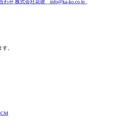
式会社花琥 info@ka-ko.co.jp
ます。
CM