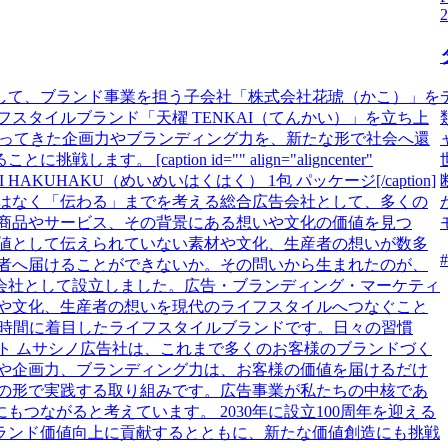
2
して、ブランド事業を担う子会社「株式会社花琥（かこ）」を
スタイルブランド「天櫂 TENKAI（てんかい）」を立ち上
業で培ってきた企画力やブランディング力を、新たな形で社会へ還
tion id="" align="aligncenter"
々白々 MEIMEI HAKUHAKU（めいめいはくはく） 1包 パッケージ[/caption]
はなく「伝わる」までを考える総合広告会社として、多くの
商品やサービス、その背景にある想いや文化の価値を見つ
値として伝えられていない素材や文化、生産者の想いが数多
者へ届けることができないか。その問いから生まれたのが、
会社として設立しました。広告・ブランディング・マーケティ
や文化、生産者の想いを現代のライフスタイルへつなぐこと
浴時間に着目したライフスタイルブランドです。日々の習慣
ト ムサシノ広告社は、これまで多くのお客様のブランドづく
や企画力、ブランディング力は、お客様の価値を届けるだけ
の形で実践する取り組みです。広告事業が私たちの中核であ
ながると考えています。 2030年に設立100周年を迎える
ランド価値向上に貢献するとともに、新たな価値創造にも挑戦