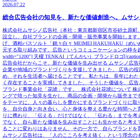
2026.07.22
総合広告会社の知見を、新たな価値創造へ。ムサシ
株式会社ムサシノ広告社（本社：東京都新宿区市谷砂土原町
設立し、自社ブランドの企画・開発・販売事業を開始します。
げ、酒粕バスソルト「銘々白々 MEIMEI HAKUHAK
元する取り組みです。広告というコミュニケーションの枠を超え、自ら価値
width="1200"] 天櫂 TENKAI（てんかい）ブランドロゴ[/caption] [
広告会社だからこそ、新たな価値を生み出せる ムサシノ広
企業や地域のブランドづくりを支援してきました。 広告の
め、それを生活者へ届けることです。 私たちは、長年にわ
く存在することを実感してきました。 そうした価値を、広
ブランド事業会社「花琥」です。 株式会社花琥について 
ングで培った知見を生かし、商品の企画・開発から販売まで
をテーマに、人々の暮らしを豊かにするブランドづくりに取り
を、自分自身と向き合い、心と身体を整える豊かな時間へと育
りに携わり、「伝える」だけではなく、「伝わる」までを考
でなく、自ら新たな価値を生み出すことにも生かせると考え
ることに変わりはありません。その一方で、自らブランドを育
ムサシノ広告社は、「人のこころを考え抜く」という理念の