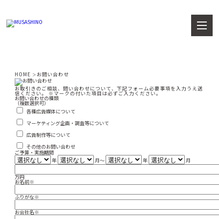
HOME
お問い合わせ
＞
お取引きのご相談、問い合わせについて、下記フォーム必要事項を入力うえ送
信ください。
※マークの付いた項目は必ずご入力ください。
お問い合わせの種類
（複数選択可）
各種広告媒体について
マーケティング企画・調査等について
広告制作等について
その他のお問い合わせ
ご予算・実施期間
年
月〜
年
月
万円
お名前
※
ふりがな
※
お会社名
※