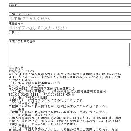
部署名
E-mail アドレス
※
電話番号
※
会社URL
お問い合わせ内容
※
個人情報の
お取り扱いについて
当社では「個人情報保護方針」に基づき個人情報の適切な保護に取り組んでい
ます。当フォームでご提供いただいた個人情報の取扱いについて、以下にお知
らせいたします。
（１）個人情報の取扱事業者の名称
株式会社ムサシノ広告社
〒162-0842 東京都新宿区市谷砂土原町1-2
（２）個人情報の管理者およびその連絡先 個人情報保護管理責任者
TEL 03(3268)8111 ／ FAX 03(3268)6548
（３）個人情報の利用目的
お問い合わせに対応するためにのみ利用いたします。
（４）第三者への提供
ご提供いただいた個人情報を第三者に提供することはございません。
（５）委託
ご提供いただいた個人情報の取扱いを委託することはございません。
（６）開示等のご請求について
ご本人様が開示等（利用目的の通知、開示、内容の訂正、追加又は削除、利用
の停止、消去及び第三者への提供の停止）を希望される場合には、下記「個人
情報相談窓口」で受け付けさせていただきます。
（７）任意性について
当社に対する個人情報のご提供は、お客様の任意のご意思によります。ただ