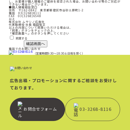
し、お客様が個人情報のご提供を拒否された場合、お問い合わせ等のご対応が
できない場合がございます。
■個人情報相談窓口
住所 〒162-0842 東京都新宿区市谷砂土原町1-2
電話 03(3268)8111
FAX 03(3268)6548
以上
株式会社 ムサシノ広告社
代表取締役 社長 箱田智正
以上の内容について同意いただける場合は、
「同意」ボタンをチェックの上、
「確認画面へ」のボタンを押してください
同意する
電話でのお問い合わせ
（営業時間9:30～18:30土日祝を除く）
広告出稿・プロモーションに関するご相談をお受けし
ております。
お問合せフォーム
03-3268-8116