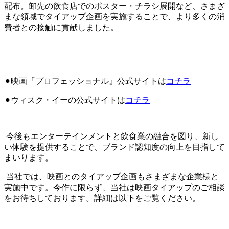
配布。卸先
の飲食店
でのポスター
・チラシ展開
など、
さまざ
まな
領域
で
タイアップ企画を
実施することで
、
より多くの
消
費者
と
の
接触
に貢献しました。
⚫︎
映画『プロフェッショナル』公式サイトは
コチラ
⚫︎
ウィスク・イーの公式サイトは
コチラ
今後もエンターテインメントと飲食業の融合を図り、新し
い体験を提供することで、ブランド認知度の向上を目指して
まいります。
当社では、映画とのタイアップ企画もさまざまな企業様と
実施中です。今作に限らず、当社は映画タイアップのご相談
をお待ちしております。詳細は以下をご覧ください。