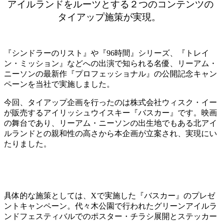
アイルランドをルーツとする２つのコンテンツの
タイアップ
施策
が実現。
『シンドラーのリスト』や『96時間』シリーズ、『トレイ
ン・ミッション』などへの出演で知られる名優、リーアム・
ニーソンの最新作『プロフェッショナル』の公開記念キャン
ペーンを当社で実施しました。
今回、タイアップ企画を行ったのは株式会社ウィスク・イー
が販売するアイリッシュウイスキー『バスカー』です。映画
の舞台であり、リーアム・ニーソンの出生地でもある北アイ
ルランドとの親和性の高さから本企画が立案され、実現にい
たりました。
具体的な施策としては、
Xで
実施
した
『バスカー』の
プレゼ
ントキャンペーン
。
代々木公園で行われたグリーンアイ
ル
ラ
ンドフェスティバルでのポスター・チラシ展開とステッカー