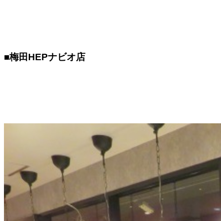
■梅田HEPナビオ店