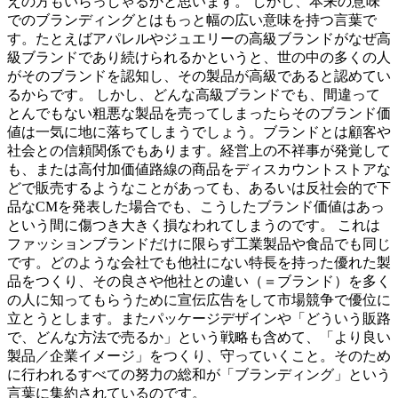
えの方もいらっしゃるかと思います。 しかし、本来の意味
でのブランディングとはもっと幅の広い意味を持つ言葉で
す。たとえばアパレルやジュエリーの高級ブランドがなぜ高
級ブランドであり続けられるかというと、世の中の多くの人
がそのブランドを認知し、その製品が高級であると認めてい
るからです。 しかし、どんな高級ブランドでも、間違って
とんでもない粗悪な製品を売ってしまったらそのブランド価
値は一気に地に落ちてしまうでしょう。ブランドとは顧客や
社会との信頼関係でもあります。経営上の不祥事が発覚して
も、または高付加価値路線の商品をディスカウントストアな
どで販売するようなことがあっても、あるいは反社会的で下
品なCMを発表した場合でも、こうしたブランド価値はあっ
という間に傷つき大きく損なわれてしまうのです。 これは
ファッションブランドだけに限らず工業製品や食品でも同じ
です。どのような会社でも他社にない特長を持った優れた製
品をつくり、その良さや他社との違い（＝ブランド）を多く
の人に知ってもらうために宣伝広告をして市場競争で優位に
立とうとします。またパッケージデザインや「どういう販路
で、どんな方法で売るか」という戦略も含めて、「より良い
製品／企業イメージ」をつくり、守っていくこと。そのため
に行われるすべての努力の総和が「ブランディング」という
言葉に集約されているのです。