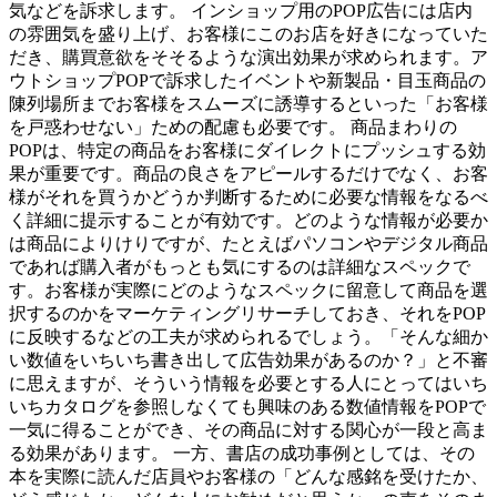
気などを訴求します。 インショップ用のPOP広告には店内
の雰囲気を盛り上げ、お客様にこのお店を好きになっていた
だき、購買意欲をそそるような演出効果が求められます。ア
ウトショップPOPで訴求したイベントや新製品・目玉商品の
陳列場所までお客様をスムーズに誘導するといった「お客様
を戸惑わせない」ための配慮も必要です。 商品まわりの
POPは、特定の商品をお客様にダイレクトにプッシュする効
果が重要です。商品の良さをアピールするだけでなく、お客
様がそれを買うかどうか判断するために必要な情報をなるべ
く詳細に提示することが有効です。どのような情報が必要か
は商品によりけりですが、たとえばパソコンやデジタル商品
であれば購入者がもっとも気にするのは詳細なスペックで
す。お客様が実際にどのようなスペックに留意して商品を選
択するのかをマーケティングリサーチしておき、それをPOP
に反映するなどの工夫が求められるでしょう。「そんな細か
い数値をいちいち書き出して広告効果があるのか？」と不審
に思えますが、そういう情報を必要とする人にとってはいち
いちカタログを参照しなくても興味のある数値情報をPOPで
一気に得ることができ、その商品に対する関心が一段と高ま
る効果があります。 一方、書店の成功事例としては、その
本を実際に読んだ店員やお客様の「どんな感銘を受けたか、