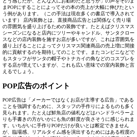
どう感じたか、どんな人にお勧めだと思うか」の声をそのま
まPOPにすることによってその本の売上が大幅に伸びたとい
う例があります。（この手法は現在多くの書店で導入されて
います） 店内装飾とは、直接商品広告とは関係なく売り場
の雰囲気を盛り上げるための装飾です。たとえばクリスマス
シーズンになると店内にツリーやキャンドル、サンタクロー
スなどの店内装飾を施すお店が多いですが、これは雰囲気を
盛り上げることによってクリスマス関連商品の売上増に間接
的に貢献するのを期待してのことです。またコンビニなどで
もスタッフがサンタの帽子やトナカイの角などのコスプレを
する店が増えていますが、これも広い意味での室内装飾と言
えるでしょう。
POP広告のポイント
POP広告は「メーカーではなくお店が主導する広告」である
ことを強調するために、スタッフの手作りによるものも多く
見られます。たとえば鮮魚店の値札などはハンドラベラーよ
りも手書きの方がいかにも魚の鮮度が良さそうに感じられま
す。いちがいに手作りPOPだけが良いとは断定できません
が、臨場感、リアルタイム感を演出するためにはある程度の