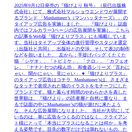
2025年9月12日発売の『猫びより 秋号』（辰巳出版株
式会社）にて、株式会社マルショウエンドウが展開す
るブランド 「Manhattaner’s（マンハッタナーズ）」 の
タイアップ広告を実施しました。 『猫びより』誌面
内ではフルカラー3ページの広告展開を実施し、こちら
の記事をWeb版『猫びよりプラス』にも掲載していま
す。当社はタイアップ全体の進行管理やスタジオ選定
（出版社と共同）、出版社との交渉、そして表2の制作
などを担いました。 左から：手提げバッグ くたくた
猫 「シゲオ」、「トビミケ」、「クロ」、「カフェオ
レ」 「ナナと七つの桜ん坊」 和食器シリーズ「言わに
ゃい、聞かにゃい、見にゃい」 ⚫︎『猫びよりプラス』
のタイアップ広告はコチラ Manhattaner’sは、さまざま
なタッチで表現された猫のイラストをモチーフにした
ブランドです。猫と暮らす時間のやわらかさを表した
世界観は、『猫びより』の読者層と自然に重なり、ま
るで誌面の中にManhattaner’sの猫が遊びに来たよう
な、そんな広告展開になりました。 当社が大切にして
いるのは、単に広告をつくるのではなく、クライアン
ト様にとって「本当にプラスになることは何か」を考
える姿勢です。目先の数字だけでは測れないもの、た