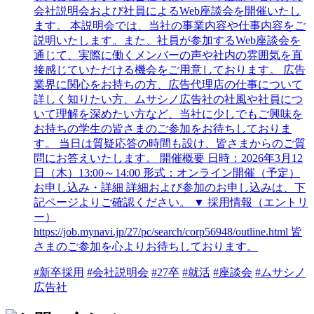
会社説明会および社員によるWeb座談会を開催いたし
ます。 本説明会では、当社の事業内容や仕事内容をご
説明いたします。また、社員が参加するWeb座談会を
通じて、実際に働くメンバーの声や社内の雰囲気を直
接感じていただける機会をご用意しております。 広告
業界に関心をお持ちの方、広告代理店の仕事について
詳しく知りたい方、ムサシノ広告社の社風や社員につ
いて理解を深めたい方など、当社に少しでもご興味を
お持ちの学生の皆さまのご参加をお待ちしておりま
す。 当日は質疑応答の時間も設け、皆さまからのご質
問にお答えいたします。 開催概要 日時：2026年3月12
日（木）13:00～14:00 形式：オンライン開催（予定）
お申し込み・詳細 詳細および参加のお申し込みは、下
記ページよりご確認ください。 ▼ 採用情報（エントリ
ー）
https://job.mynavi.jp/27/pc/search/corp56948/outline.html 皆
さまのご参加を心よりお待ちしております。
#新卒採用
#会社説明会
#27卒
#就活
#座談会
#ムサシノ
広告社