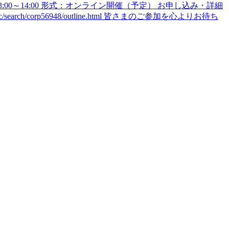
00～14:00 形式：オンライン開催（予定） お申し込み・詳細
ch/corp56948/outline.html 皆さまのご参加を心よりお待ち