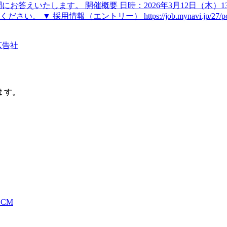
答えいたします。 開催概要 日時：2026年3月12日（木）13:
報（エントリー） https://job.mynavi.jp/27/pc/sear
広告社
ます。
CM