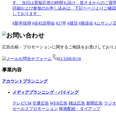
す。 当日は質疑応答の時間も設け、皆さまからのご質問にお
詳細および参加のお申し込みは、下記ページよりご確認ください。 ▼ 採用情
しております。
#新卒採用
#会社説明会
#27卒
#就活
#座談会
#ムサシノ
広告出稿・プロモーションに関するご相談をお受けしており
お問合せフォーム
03-3268-8116
事業内容
アカウントプランニング
メディアプランニング・バイイング
テレビCM
交通広告
WEB広告
雑誌広告
新聞広告
ラジオ
セールスプロモーション
映画配給・タイアップ