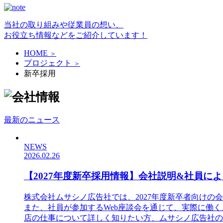
当社の取り組みや従業員の想い、
お役立ち情報などをご紹介しています！
HOME
＞
プロジェクト
＞
新卒採用
最新のニュース
NEWS
2026.02.26
【2027年度新卒採用情報】会社説明&社員に
株式会社ムサシノ広告社では、2027年度新卒者向けの
また、社員が参加するWeb座談会を通じて、実際に働
店の仕事について詳しく知りたい方、ムサシノ広告社の