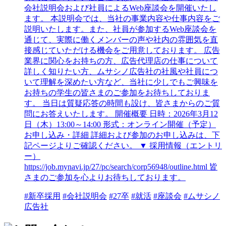
会社説明会および社員によるWeb座談会を開催いたし
ます。 本説明会では、当社の事業内容や仕事内容をご
説明いたします。また、社員が参加するWeb座談会を
通じて、実際に働くメンバーの声や社内の雰囲気を直
接感じていただける機会をご用意しております。 広告
業界に関心をお持ちの方、広告代理店の仕事について
詳しく知りたい方、ムサシノ広告社の社風や社員につ
いて理解を深めたい方など、当社に少しでもご興味を
お持ちの学生の皆さまのご参加をお待ちしておりま
す。 当日は質疑応答の時間も設け、皆さまからのご質
問にお答えいたします。 開催概要 日時：2026年3月12
日（木）13:00～14:00 形式：オンライン開催（予定）
お申し込み・詳細 詳細および参加のお申し込みは、下
記ページよりご確認ください。 ▼ 採用情報（エントリ
ー）
https://job.mynavi.jp/27/pc/search/corp56948/outline.html 皆
さまのご参加を心よりお待ちしております。
#新卒採用
#会社説明会
#27卒
#就活
#座談会
#ムサシノ
広告社