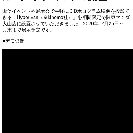
販促イベントや展示会で手軽に３Dホログラム映像を投影で
きる「Hyper-vsn（※kinomo社）」を期間限定で関東マツダ
大山店に設置させていただきました。2020年12月25日～1
月末まで展示予定です。
■デモ映像