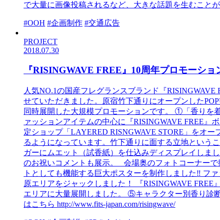
で大量に画像投稿されるなど、大きな話題を生むことがで
#OOH
#企画制作
#交通広告
PROJECT
2018.07.30
『RISINGWAVE FREE』10周年プロモーショ
人気NO.1の国産フレグランスブランド『RISINGW
せていただきました。原宿竹下通りにオープンしたPO
同時展開した大規模プロモーションです。 ①「香りを
ァッションアイテムの中心に『RISINGWAVE FR
定ショップ「LAYERED RISNGWAVE STO
るようになっています。竹下通りに面する立地というこ
ガーにムエット（試香紙）を仕込みディスプレイしました。
のお祝いコメントも展示。 会場奥のフォトコーナーで
トとしても機能する巨大ポスターを制作しました‼ ファ
原エリアをジャックしました！ 『RISINGWAVE 
エリアに大量展開しました。 ⑤キャラクター別香り診断コンテ
はこちら http://www.fits-japan.com/risingwave/