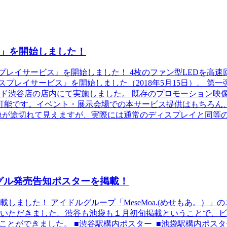
」を開始しました！
プレイサービス』を開始しました！ 4枚のファン型LEDを高
ムディスプレイサービス』を開始しました（2018年5月15日）。 第一
コード渋谷店の店内にて実施しました。 既存のプロモーション映像も
可能です。イベント・展示会場での本サービス提供はもちろん
像が途切れて見えますが、実際には通常のディスプレイと同等
ングル発売告知ポスターを掲載！
した！ アイドルグループ「MeseMoa.(めせもあ。）」のニュ
いただきました。渋谷も池袋も１月初旬掲載ということで、ビ
ました。 ■渋谷駅構内ポスター ■池袋駅構内ポスター MeseMoa.公