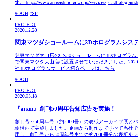
す。 https://www.musashino-ad.co.jp/service/sp_3dhologram.h
#OOH
#SP
PROJECT
2020.12.28
関東マツダショールームに3Dホログラムシス
関東マツダ大山店のCX30ショールームに3Dホログラムシ
で関東マツダ大山店に設置させていただきました。2020年12月25日～1月
社3Dホログラムサービス紹介ページはこちら
#OOH
PROJECT
2020.03.18
『anan』創刊50周年告知広告を実施！
創刊号～50周年号（約2000冊）の表紙アーカイブ展と
駅構内で実施しました。企画から制作まですべて当社で
用し、創刊号から50周年号までの約2000冊分の表紙