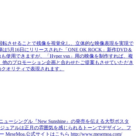
速回転させることで残像を視覚化し、立体的な映像表現を実現で
弾は5月16日にリリースされた「ONE OK ROCK」新作DVD＆
使用できますが、「Hyper vsn」用の映像を制作すれば、複
、他のプロモーション企画と合わせたご提案もさせていただき
のクオリティで表現されます。
ーシングル『New Sunshine』の発売を伝える大型ポスタ
ジュアルは正月の雰囲気を感じられるトーンでデザイン。フ
式サイトはこちら http://www.mesemoa.com/