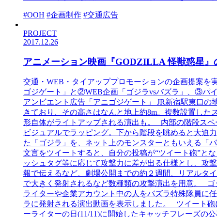
#OOH
#企画制作
#交通広告
PROJECT
2017.12.26
アニメーション映画『GODZILLA 怪獣惑星
交通・WEB・タイアッププロモーションの企画提案を
ゴジゲート」と②WEB企画「ゴジラvsバズラ」、③
アンビエント広告「アニゴジゲート」 JR新宿駅東口
きており、その高さはなんと地上約8m。複数設置した
形自体がライトアップされる演出も。 内部の階段スペ
ビジュアルでラッピング。下から階段を眺めると大迫力な
た「ゴジラ」を、ネット上のモンスターともいえる「バ
文言をツイートすると、自分の投稿が“ツイート砲”と
ッシュタグ等に応じて攻撃力に差が出る仕様とし、攻撃
報で伝えるなど、劇場公開までの約２週間、リアルタイ
で大きく発射されるなど数種類の攻撃演出を用意。 ゴ
ライターや企業アカウント中の人をバズラ特殊隊員に任
ラに発射される演出動画を表示しました。 ツイート砲
ーライターの日(11/11)に開始したキャッチフレー