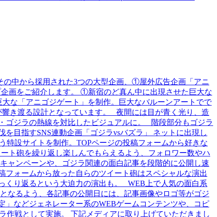
その中から採用された3つの大型企画、①屋外広告企画「アニ
プ企画をご紹介します。 ①新宿のど真ん中に出現させた巨大な
巨大な「アニゴジゲート」を制作。巨大なバルーンアートでで
が響き渡る設計となっています。 夜間には目が青く光り、造
・ゴジラの熱線を対比したビジュアルに。 階段部分もゴジラ
目指すSNS連動企画「ゴジラvsバズラ」 ネットに出現し
う特設サイトを制作。TOPページの投稿フォームから好きな
イート砲を繰り返し楽しんでもらえるよう、フォロワー数やハ
キャンペーンや、ゴジラ関連の面白記事を段階的に公開し速
稿フォームから放った自らのツイート砲はスペシャルな演出
っくり返るという大迫力の演出も。 WEB上で人気の面白系
となるよう、各記事の公開日には、記事画像やロゴ等がゴジ
定」などジェネレーター系のWEBゲームコンテンツや、コピ
ズラ作戦として実施。 下記メディアに取り上げていただきまし