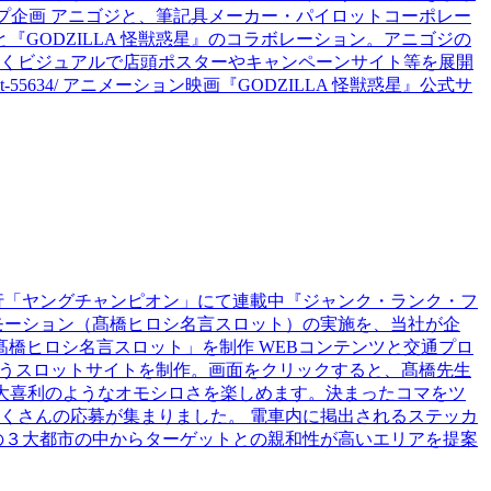
ップ企画 アニゴジと、筆記具メーカー・パイロットコーポレー
『GODZILLA 怪獣惑星』のコラボレーション。アニゴジの
くビジュアルで店頭ポスターやキャンペーンサイト等を展開
ost-55634/ アニメーション映画『GODZILLA 怪獣惑星』公式サ
行「ヤングチャンピオン」にて連載中『ジャンク・ランク・フ
モーション（髙橋ヒロシ名言スロット）の実施を、当社が企
髙橋ヒロシ名言スロット」を制作 WEBコンテンツと交通プロ
いうスロットサイトを制作。画面をクリックすると、髙橋先生
、大喜利のようなオモシロさを楽しめます。決まったコマをツ
くさんの応募が集まりました。 電車内に掲出されるステッカ
の３大都市の中からターゲットとの親和性が高いエリアを提案