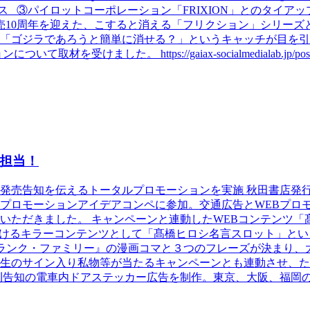
ース ③パイロットコーポレーション「FRIXION」とのタイア
売10周年を迎えた、こすると消える「フリクション」シリーズと
「ゴジラであろうと簡単に消せる？」というキャッチが目を引
けました。 https://gaiax-socialmedialab.jp/p
担当！
発売告知を伝えるトータルプロモーションを実施 秋田書店発
プロモーションアイデアコンペに参加。交通広告とWEBプロ
いただきました。 キャンペーンと連動したWEBコンテンツ「
おけるキラーコンテンツとして「髙橋ヒロシ名言スロット」と
・ランク・ファミリー』の漫画コマと３つのフレーズが決まり
生のサイン入り私物等が当たるキャンペーンとも連動させ、た
刊告知の電車内ドアステッカー広告を制作。東京、大阪、福岡