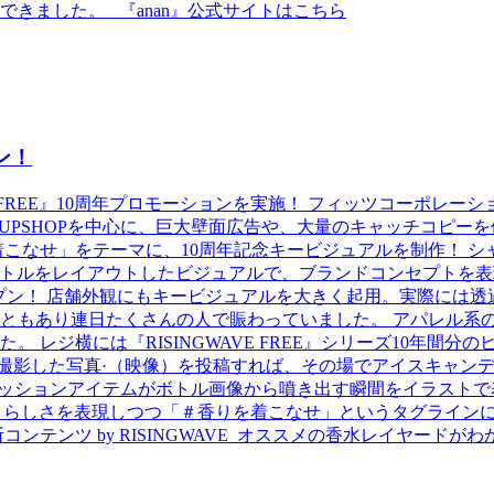
きました。 『anan』公式サイトはこちら
ン！
AVE FREE』10周年プロモーションを実施！ フィッツコーポ
PUPSHOPを中心に、巨大壁面広告や、大量のキャッチコピー
着こなせ」をテーマに、10周年記念キービジュアルを制作！ 
EE』ボトルをレイアウトしたビジュアルで、ブランドコンセプトを
RE」をオープン！ 店舗外観にもキービジュアルを大きく起用。実際
ともあり連日たくさんの人で賑わっていました。 アパレル系
 レジ横には『RISINGWAVE FREE』シリーズ10年間
撮影した写真·（映像）を投稿すれば、その場でアイスキャンデ
ッションアイテムがボトル画像から噴き出す瞬間をイラストで表
FREE』らしさを表現しつつ「＃香りを着こなせ」というタグライ
ンツ by RISINGWAVE オススメの香水レイヤードがわかる