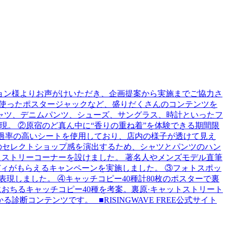
レーション様よりお声がけいただき、企画提案から実施までご協力さ
を使ったポスタージャックなど、盛りだくさんのコンテンツを
シャツ、デニムパンツ、シューズ、サングラス、時計といったフ
表現。 ②原宿のど真ん中に“香りの重ね着”を体験できる期間限
には透過率の高いシートを使用しており、店内の様子が透けて見え
のセレクトショップ感を演出するため、シャツとパンツのハン
分のヒストリーコーナーを設けました。 著名人やメンズモデル直筆
ィがもらえるキャンペーンを実施しました。 ③フォトスポッ
現しました。 ④キャッチコピー40種計80枚のポスターで裏
ンにおちるキャッチコピー40種を考案。裏原·キャットストリート
診断コンテンツです。 ■RISINGWAVE FREE公式サイト