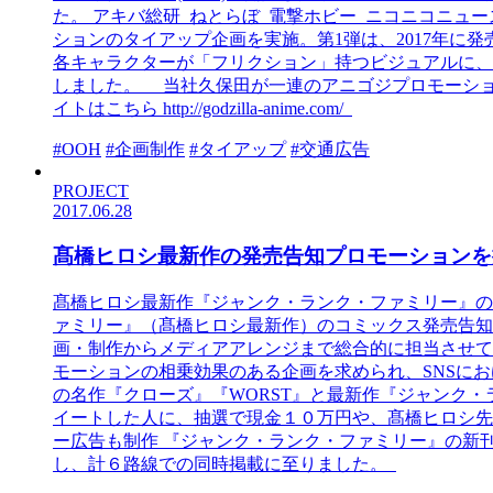
た。 アキバ総研 ねとらぼ 電撃ホビー ニコニコニュ
ションのタイアップ企画を実施。第1弾は、2017年に発
各キャラクターが「フリクション」持つビジュアルに、
しました。 当社久保田が一連のアニゴジプロモーションについて取材を受
イトはこちら http://godzilla-anime.com/
#OOH
#企画制作
#タイアップ
#交通広告
PROJECT
2017.06.28
髙橋ヒロシ最新作の発売告知プロモーションを
髙橋ヒロシ最新作『ジャンク・ランク・ファミリー』の
ァミリー』（髙橋ヒロシ最新作）のコミックス発売告知
画・制作からメディアアレンジまで総合的に担当させて
モーションの相乗効果のある企画を求められ、SNSに
の名作『クローズ』『WORST』と最新作『ジャンク
イートした人に、抽選で現金１０万円や、髙橋ヒロシ先
ー広告も制作 『ジャンク・ランク・ファミリー』の新
し、計６路線での同時掲載に至りました。