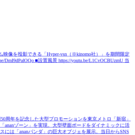
投影できる「Hyper-vsn（※kinomo社）」を期間限定
OQo ■設置風景 https://youtu.be/L1CvOCBUzmU 当
創刊50周年を記念した大型プロモーションを東京メトロ「新宿」
ananゾーン」を実現。大型壁面ボードをダイナミックに活
には「ananパンダ」の巨大オブジェを展示。当日からSNS