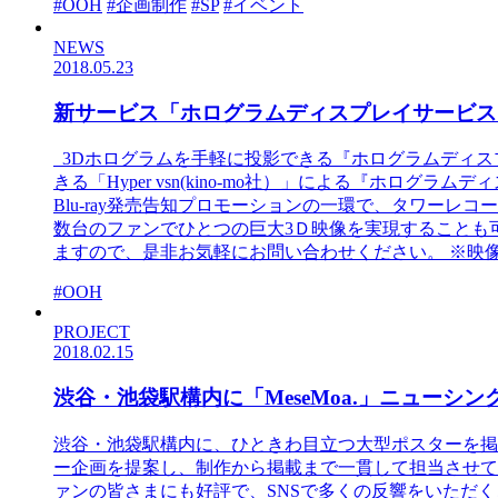
#OOH
#企画制作
#SP
#イベント
NEWS
2018.05.23
新サービス「ホログラムディスプレイサービス
3Dホログラムを手軽に投影できる『ホログラムディス
きる「Hyper vsn(kino-mo社）」による『ホログラ
Blu-ray発売告知プロモーションの一環で、タワーレ
数台のファンでひとつの巨大3Ｄ映像を実現することも
ますので、是非お気軽にお問い合わせください。 ※映
#OOH
PROJECT
2018.02.15
渋谷・池袋駅構内に「MeseMoa.」ニューシ
渋谷・池袋駅構内に、ひときわ目立つ大型ポスターを掲載しま
ー企画を提案し、制作から掲載まで一貫して担当させて
ァンの皆さまにも好評で、SNSで多くの反響をいただくことができ