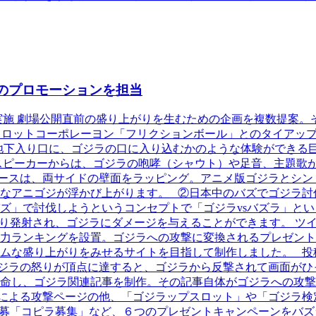
』のプロモーションを担当
実施 劇場公開直前の盛り上がりを生むための企画を複数提案。
パイロットコーポレーヨン「フリクションボール」とのタイアッ
の地下入り口に、ゴジラの口に入り込むかのような体験ができる
スピーカーからは、ゴジラの咆哮（シャウト）や足音、主題歌
ースは、両サイドの壁面をラッピング。アニメ版ゴジラとシン
アニゴジが浮かび上がります。 ②日本中のバズでゴジラ討伐を
ズ」で討伐しようというコンセプトで「ゴジラvsバズラ」とい
なり発射され、ゴジラにダメージを与えることができます。 ツ
力ランキングを設置。ゴジラへの攻撃に変換されるプレゼント
ムな盛り上がりをみせるサイトを目指して制作しました。 投
ジラの怒りが頂点に達すると、ゴジラから反撃されて画面がひ
命し、ゴジラ関連記事を制作。その記事自体がゴジラへの攻撃
による攻撃ページの他、「ゴジラップスロット」や「ゴジラ検
ズの公募「コピラ募集」など、６つのプレゼントキャンペーンをバ