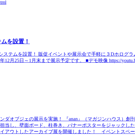
tml
テムを設置！
ステムを設置！ 販促イベントや展示会で手軽に３Dホログラム映像を
末まで展示予定です。 ■デモ映像 https://youtu.be/DmI9dPal
パンダオブジェの展示を実施！ 『anan』（マガジンハウス）
担当し、壁面ボード、柱巻き、バナーポスターをジャックした「
をレイアウトしたアーカイブ展を開催しました！ イベントスペース